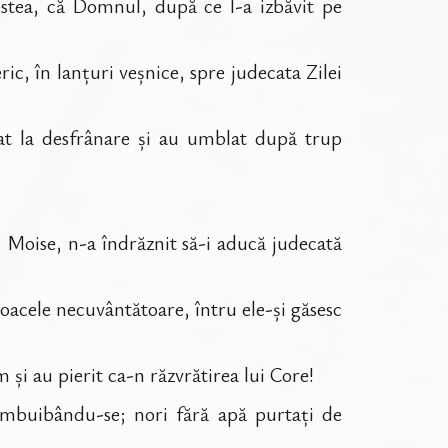
estea, că Domnul, după ce l-a izbăvit pe
ric, în lanțuri veșnice, spre judecata Zilei
at la desfrânare și au umblat după trup
i Moise, n-a îndrăznit să-i aducă judecată
toacele necuvântătoare, întru ele-și găsesc
m și au pierit ca-n răzvrătirea lui Core!
îmbuibându-se; nori fără apă purtați de