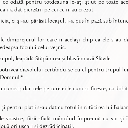
 ce odată pentru totdeauna le-ați știut pe toate ac
a i-a dat pierzării pe cei ce n-au crezut.
icia, ci și-au părăsit locașul, i-a pus în pază sub întune
e dimprejurul lor care-n același chip ca ele s-au d
pedeapsa focului celui veșnic.
 trupul, leapădă Stăpânirea și blasfemiază Slăvile.
otrivea diavolului certându-se cu el pentru trupul lu
e Domnul!“
u cunosc; dar cele pe care ei le cunosc firește, ca dobi
 și pentru plată s-au dat cu totul în rătăcirea lui Balaa
le voastre, fără sfială mâncând împreună cu voi și 
ouă ori uscați și dezrădăcinați!;