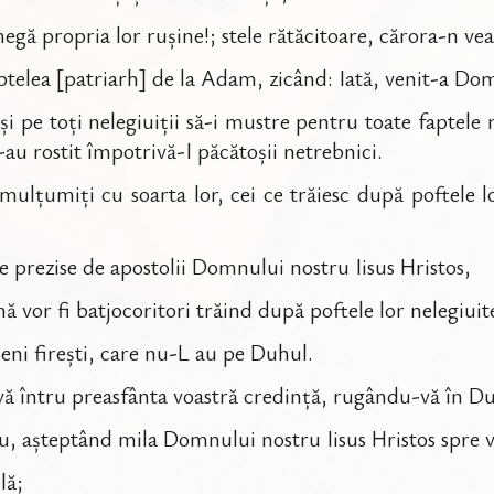
megă propria lor rușine!; stele rătăcitoare, cărora-n vea
aptelea [patriarh] de la Adam, zicând: Iată, venit-a Dom
i pe toți nelegiuiții să-i mustre pentru toate faptele n
-au rostit împotrivă-I păcătoșii netrebnici.
ulțumiți cu soarta lor, cei ce trăiesc după poftele lo
le prezise de apostolii Domnului nostru Iisus Hristos,
 vor fi batjocoritori trăind după poftele lor nelegiuit
eni firești, care nu-L au pe Duhul.
nșivă întru preasfânta voastră credință, rugându-vă în D
u, așteptând mila Domnului nostru Iisus Hristos spre v
lă;