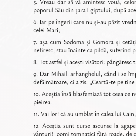
5
.
Vreau dar să vă amintesc vouă, celor
poporul Său din țara Egiptului, după acee
6
.
Iar pe îngerii care nu și-au păzit vredn
celei Mari;
7
.
așa cum Sodoma și Gomora și cetățil
nefiresc, stau înainte ca pildă, suferind 
8
.
Tot astfel și acești visători: pângăresc
9
.
Dar Mihail, arhanghelul, când i se împ
defăimătoare, ci a zis: „Ceartă-te pe tin
10
.
Aceștia însă blasfemiază tot ceea ce n
pieirea.
11
.
Vai lor! că au umblat în calea lui Cain,
12
.
Aceștia sunt curse ascunse la agape
vânturi!; pomi tomnatici fără roade, de d