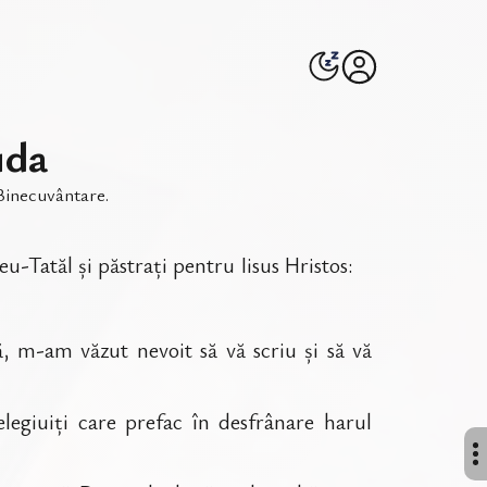
uda
Binecuvântare
.
eu-Tatăl și păstrați pentru Iisus Hristos:
, m-am văzut nevoit să vă scriu și să vă
legiuiți care prefac în desfrânare harul