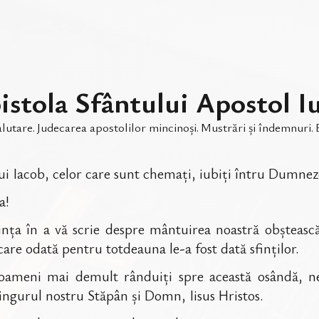
istola Sfântului Apostol I
alutare
.
Judecarea apostolilor mincinoși
.
Mustrări și îndemnuri
.
l lui Iacob, celor care sunt chemați, iubiți întru Dumnez
a!
ința în a vă scrie despre mântuirea noastră obștească
are odată pentru totdeauna le-a fost dată sfinților.
 oameni mai demult rânduiți spre această osândă, ne
ngurul nostru Stăpân și Domn, Iisus Hristos.