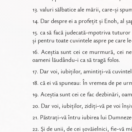
13
.
valuri sălbatice ale mării, care-și spu
14
.
Dar despre ei a profețit și Enoh, al ș
15
.
ca să facă judecată-mpotriva tuturor ș
și pentru toate cuvintele aspre pe care le
16
.
Aceștia sunt cei ce murmură, cei nem
oameni lăudându-i ca să tragă folos.
17
.
Dar voi, iubiților, amintiți-vă cuvinte
18
.
că ei vă spuneau: În vremea de pe urmă
19
.
Aceștia sunt cei ce fac dezbinări, oam
20
.
Dar voi, iubiților, zidiți-vă pe voi î
21
.
Păstrați-vă întru iubirea lui Dumneze
22
.
Și de unii, de cei șovăielnici, fie-vă mi