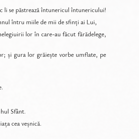
c li se păstrează întunericul întunericului!
nul întru miile de mii de sfinți ai Lui,
elegiuirii lor în care-au făcut fărădelege,
r; și gura lor grăiește vorbe umflate, pe
e.
uhul Sfânt.
iața cea veșnică.