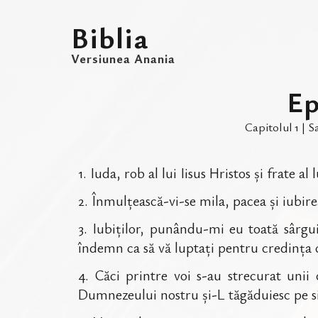
Biblia
Versiunea Anania
Ep
Capitolul
1
|
S
1
.
Iuda, rob al lui Iisus Hristos și frate a
2
.
Înmulțească-vi-se mila, pacea și iubire
3
.
Iubiților, punându-mi eu toată sârgu
îndemn ca să vă luptați pentru credința c
4
.
Căci printre voi s-au strecurat unii
Dumnezeului nostru și-L tăgăduiesc pe si