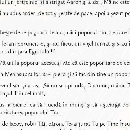
ui un jertfelnic; şi a strigat Aaron şi a zis: „Mâine es
i au adus arderi de tot şi jertfe de pace; apoi a şezut 
şte de te pogoară de aici, căci poporul tău, pe care l-a
le-am poruncit-o, şi-au făcut un viţel turnat şi s-au î
cos din ţara Egiptului!“.
ă uit la poporul acesta şi văd că este popor tare de ce
Mea asupra lor, să-i pierd şi să fac din tine un popor
ul său şi a zis: „Să nu se aprindă, Doamne, mânia Ta
raţul Tău cel înalt,
us la pieire, ca să-i ucidă în munţi şi să-i şteargă d
la răutatea poporului Tău.
e Iacov, robii Tăi, cărora Te-ai jurat Tu pe Tine Însu