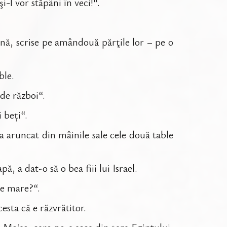
i-l vor stăpâni în veci!“.
nă, scrise pe amândouă părţile lor – pe o
ble.
de război“.
 beți“.
 a aruncat din mâinile sale cele două table
ă, a dat-o să o bea fiii lui Israel.
de mare?“.
sta că e răzvrătitor.