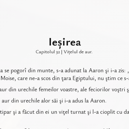
Ieșirea
Capitolul
32
|
Vițelul de aur
.
a se pogorî din munte, s-a adunat la Aaron şi i-a zis:
 Moise, care ne-a scos din ţara Egiptului, nu ştim ce s
aur din urechile femeilor voastre, ale feciorilor voştri ş
 aur din urechile alor săi şi i-a adus la Aaron.
ipar şi a făcut din ei un viţel turnat şi l-a cioplit cu da