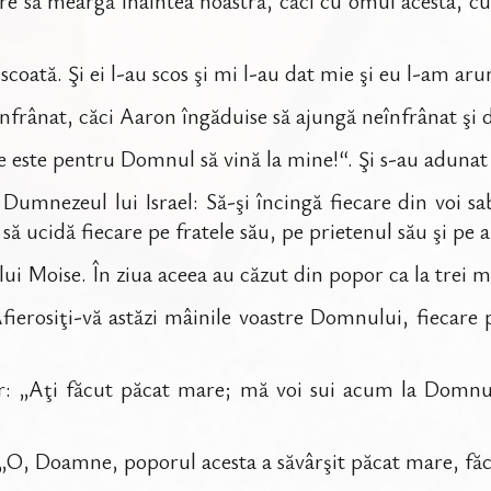
re să meargă înaintea noastră, căci cu omul acesta, cu
coată. Şi ei l-au scos şi mi l-au dat mie şi eu l-am arunc
nfrânat, căci Aaron îngăduise să ajungă neînfrânat şi d
ne este pentru Domnul să vină la mine!“. Şi s-au adunat la 
Dumnezeul lui Israel: Să-şi încingă fiecare din voi sab
, să ucidă fiecare pe fratele său, pe prietenul său şi pe 
 lui Moise. În ziua aceea au căzut din popor ca la trei 
„Afierosiţi-vă astăzi mâinile voastre Domnului, fiecare p
or: „Aţi făcut păcat mare; mă voi sui acum la Domnu
s: „O, Doamne, poporul acesta a săvârşit păcat mare, f