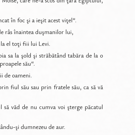
 Moise, care ne-a scos din ţara Egiptului,
at în foc şi a ieşit acest viţel“.
e râs înaintea duşmanilor lui,
el toţi fiii lui Levi.
ia sa la şold şi străbătând tabăra de la o
aproapele său“.
mii de oameni.
rin fiul său sau prin fratele său, ca să vă
l să văd de nu cumva voi şterge păcatul
ăcându-şi dumnezeu de aur.