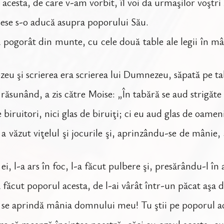
 acesta, de care v-am vorbit, îl voi da urmaşilor voştri ş
sese s-o aducă asupra poporului Său.
pogorât din munte, cu cele două table ale legii în mâ
zeu şi scrierea era scrierea lui Dumnezeu, săpată pe ta
răsunând, a zis către Moise: „În tabără se aud strigăte 
 biruitori, nici glas de biruiţi; ci eu aud glas de oameni
 a văzut viţelul şi jocurile şi, aprinzându-se de mânie,
i, l-a ars în foc, l-a făcut pulbere şi, presărându-l în ap
 făcut poporul acesta, de l-ai vârât într-un păcat aşa 
 se aprindă mânia domnului meu! Tu ştii pe poporul ace