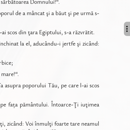
te sărbătoarea Domnului!“.
poporul de a mâncat şi a băut şi pe urmă s-
i scos din ţara Egiptului, s-a răzvrătit.
nchinat la el, aducându-i jertfe şi zicând:
rbice;
 mare!“.
 asupra poporului Tău, pe care l-ai scos
e pe fața pământului. Întoarce-Ţi iuţimea
ţi, zicând: Voi înmulţi foarte tare neamul