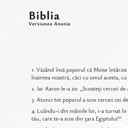
Biblia
Versiunea Anania
1
.
Văzând însă poporul că Moise întârzie 
înaintea noastră, căci cu omul acesta, cu
2
.
Iar Aaron le-a zis: „Scoateţi cerceii de 
3
.
Atunci tot poporul a scos cerceii cei de
4
.
Luându-i din mâinile lor, i-a turnat în t
tău, care te-a scos din ţara Egiptului!“.