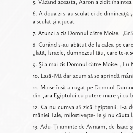
5
.
Văzând aceasta, Aaron a zidit înaintea l
6
.
A doua zi s-au sculat ei de dimineaţă ş
a sculat şi a jucat.
7
.
Atunci a zis Domnul către Moise: „Grăbe
8
.
Curând s-au abătut de la calea pe care 
„Iată, Israele, dumnezeul tău, care te-a s
9
.
Şi a mai zis Domnul către Moise: „Eu M
10
.
Lasă-Mă dar acum să se aprindă mânia 
11
.
Moise însă a rugat pe Domnul Dumneze
din ţara Egiptului cu putere mare şi cu b
12
.
Ca nu cumva să zică Egiptenii: I-a d
mâniei Tale, milostiveşte-Te şi nu căuta 
13
.
Adu-Ți aminte de Avraam, de Isaac şi d