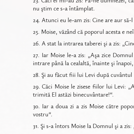
23
.
Căci ei mi-au zis: Fă-ne dumnezei, ca
nu ştim ce s-a întâmplat.
24
.
Atunci eu le-am zis: Cine are aur să-l s
25
.
Moise, văzând că poporul acesta e neî
26
.
A stat la intrarea taberei şi a zis: „Ci
27
.
Iar Moise le-a zis: „Aşa zice Domnul 
intrare până la cealaltă, înainte şi înapoi
28
.
Şi au făcut fiii lui Levi după cuvântul
29
.
Căci Moise le zisese fiilor lui Levi: 
trimită El astăzi binecuvântare!“.
30
.
Iar a doua zi a zis Moise către pop
vostru“.
31
.
Şi s-a întors Moise la Domnul şi a zi