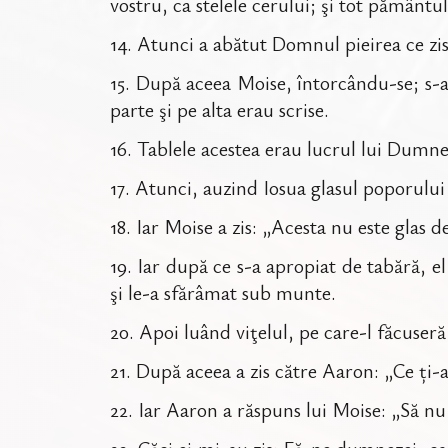
vostru, ca stelele cerului; şi tot pământul
14
.
Atunci a abătut Domnul pieirea ce zi
15
.
După aceea Moise, întorcându-se; s-a 
parte şi pe alta erau scrise.
16
.
Tablele acestea erau lucrul lui Dumne
17
.
Atunci, auzind Iosua glasul poporului 
18
.
Iar Moise a zis: „Acesta nu este glas de
19
.
Iar după ce s-a apropiat de tabără, el
şi le-a sfărâmat sub munte.
20
.
Apoi luând viţelul, pe care-l făcuseră e
21
.
După aceea a zis către Aaron: „Ce ți-a
22
.
Iar Aaron a răspuns lui Moise: „Să nu