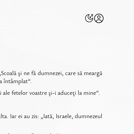
 „Scoală şi ne fă dumnezei, care să meargă
-a întâmplat“.
i ale fetelor voastre şi-i aduceţi la mine“.
lta. Iar ei au zis: „Iată, Israele, dumnezeul