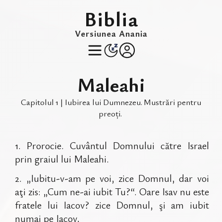
Biblia
Versiunea Anania
Maleahi
Capitolul
1
|
Iubirea lui Dumnezeu
.
Mustrări pentru
preoți
.
1
.
Prorocie. Cuvântul Domnului către Israel
prin graiul lui Maleahi.
2
.
„Iubitu-v-am pe voi, zice Domnul, dar voi
aţi zis: „Cum ne-ai iubit Tu?“. Oare Isav nu este
fratele lui Iacov? zice Domnul, şi am iubit
numai pe Iacov,