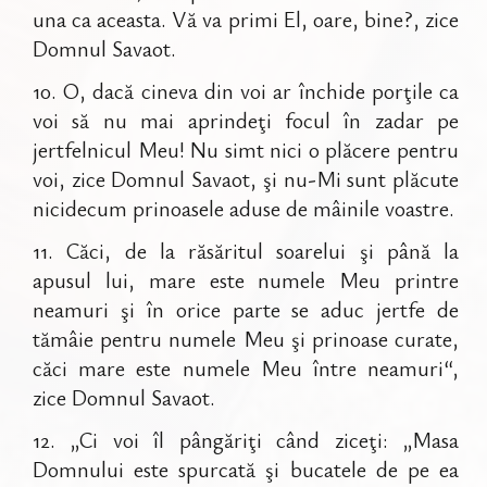
una ca aceasta. Vă va primi El, oare, bine?, zice
Domnul Savaot.
10
.
O, dacă cineva din voi ar închide porţile ca
voi să nu mai aprindeţi focul în zadar pe
jertfelnicul Meu! Nu simt nici o plăcere pentru
voi, zice Domnul Savaot, şi nu-Mi sunt plăcute
nicidecum prinoasele aduse de mâinile voastre.
11
.
Căci, de la răsăritul soarelui şi până la
apusul lui, mare este numele Meu printre
neamuri şi în orice parte se aduc jertfe de
tămâie pentru numele Meu şi prinoase curate,
căci mare este numele Meu între neamuri“,
zice Domnul Savaot.
12
.
„Ci voi îl pângăriţi când ziceţi: „Masa
Domnului este spurcată şi bucatele de pe ea