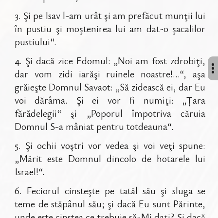
3
.
Şi pe Isav l-am urât şi am prefăcut munţii lui
în pustiu şi moştenirea lui am dat-o şacalilor
pustiului“.
4
.
Şi dacă zice Edomul: „Noi am fost zdrobiţi,
dar vom zidi iarăşi ruinele noastre!...“, aşa
grăieşte Domnul Savaot: „Să zidească ei, dar Eu
voi dărâma. Şi ei vor fi numiţi: „Țara
fărădelegii“ şi „Poporul împotriva căruia
Domnul S-a mâniat pentru totdeauna“.
5
.
Şi ochii voştri vor vedea şi voi veţi spune:
„Mărit este Domnul dincolo de hotarele lui
Israel!“.
6
.
Feciorul cinsteşte pe tatăl său şi sluga se
teme de stăpânul său; şi dacă Eu sunt Părinte,
unde este cinstea ce trebuie să-Mi daţi? Şi dacă