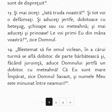
sunt de dispreţuit“.
13
.
Şi mai ziceţi: „Iată truda noastră!“. Şi tot voi
o defăimaţi. Şi aduceţi jertfe, dobitoace cu
beteşug, şchioape sau cu meteahnă; şi mai
aduceţi şi prinoase! Le voi primi Eu din mâna
voastră?“, zice Domnul.
14
.
„Blestemat să fie omul viclean, în a cărui
turmă se află dobitoc de parte bărbătească şi,
făcând juruinţă, aduce Domnului jertfă un
dobitoc cu meteahnă! Că Eu sunt mare
Împărat, zice Domnul Savaot, şi numele Meu
este minunat între neamuri!“.
«
1
2
3
»