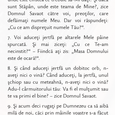
sunt Stăpân, unde este teama de Mine?, zice
Domnul Savaot către voi, preoţilor, care
defăimaţi numele Meu. Dar voi răspundeţi:
„Cu ce am dispreţuit numele Tău?“.
7
.
Voi aduceţi jertfă pe altarele Mele pâine
spurcată. Şi mai ziceţi: „Cu ce Te-am
necinstit?“ – Fiindcă aţi zis: „Masa Domnului
este de ocară!“.
8
.
Şi când aduceţi jertfă un dobitoc orb, n-
aveţi nici o vină? Când aduceţi, la jertfă, unul
şchiop sau cu meteahnă, n-aveţi nici o vină?
Adu-l cârmuitorului tău: Va fi el mulţumit sau
te va primi el bine? – zice Domnul Savaot.
9
.
Şi acum deci rugaţi pe Dumnezeu ca să aibă
milă de noi, căci prin mâinile voastre s-a făcut