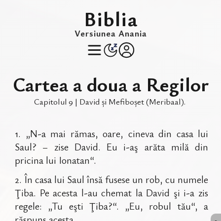
Biblia
Versiunea Anania
Cartea a doua a Regilor
Capitolul
9
|
David și Mefiboșet (Meribaal)
.
1
.
„N-a mai rămas, oare, cineva din casa lui
Saul? – zise David. Eu i-aş arăta milă din
pricina lui Ionatan“.
2
.
În casa lui Saul însă fusese un rob, cu numele
Ţiba. Pe acesta l-au chemat la David şi i-a zis
regele: „Tu eşti Ţiba?“. „Eu, robul tău“, a
răspuns acesta.