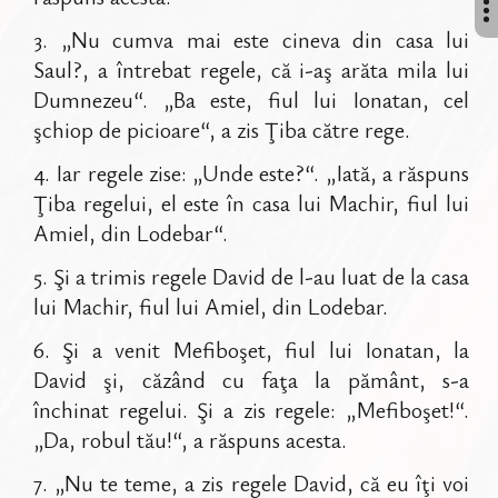
3
.
„Nu cumva mai este cineva din casa lui
Saul?, a întrebat regele, că i-aş arăta mila lui
Dumnezeu“. „Ba este, fiul lui Ionatan, cel
şchiop de picioare“, a zis Ţiba către rege.
4
.
Iar regele zise: „Unde este?“. „Iată, a răspuns
Ţiba regelui, el este în casa lui Machir, fiul lui
Amiel, din Lodebar“.
5
.
Şi a trimis regele David de l-au luat de la casa
lui Machir, fiul lui Amiel, din Lodebar.
6
.
Şi a venit Mefiboşet, fiul lui Ionatan, la
David şi, căzând cu faţa la pământ, s-a
închinat regelui. Şi a zis regele: „Mefiboşet!“.
„Da, robul tău!“, a răspuns acesta.
7
.
„Nu te teme, a zis regele David, că eu îţi voi