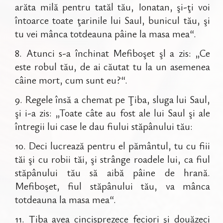
arăta milă pentru tatăl tău, Ionatan, şi-ţi voi
întoarce toate ţarinile lui Saul, bunicul tău, şi
tu vei mânca totdeauna pâine la masa mea“.
8
.
Atunci s-a închinat Mefiboşet şl a zis: „Ce
este robul tău, de ai căutat tu la un asemenea
câine mort, cum sunt eu?“.
9
.
Regele însă a chemat pe Ţiba, sluga lui Saul,
şi i-a zis: „Toate câte au fost ale lui Saul şi ale
întregii lui case le dau fiului stăpânului tău:
10
.
Deci lucrează pentru el pământul, tu cu fiii
tăi şi cu robii tăi, şi strânge roadele lui, ca fiul
stăpânului tău să aibă pâine de hrană.
Mefiboşet, fiul stăpânului tău, va mânca
totdeauna la masa mea“.
11
.
Ţiba avea cincisprezece feciori şi douăzeci