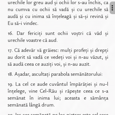
urechile lor greu aud și ochii lor s-au închis, ca
nu cumva cu ochii să vadă și cu urechile să
audă și cu inima să înțeleagă și să-și revină și
Eu să-i vindec.
16
.
Dar fericiți sunt ochii voștri că văd și
urechile voastre că aud.
17
.
Că adevăr vă grăiesc: mulți profeți și drepți
au dorit să vadă ce vedeți voi și n-au văzut, și
să audă ceea ce auziți voi, și n-au auzit.
18
.
Așadar, ascultați parabola semănătorului:
19
.
La cel ce aude cuvântul împărăției și nu-l
înțelege, vine Cel-Rău și răpește ceea ce s-a
semănat în inima lui; aceasta e sămânța
semănată lângă drum.
20
.
Iar cea semănată pe loc pietros este cel care