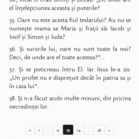
el înțelepciunea aceasta și puterile?
55
.
Oare nu este acesta fiul teslarului? Au nu se
numește mama sa Maria și frații săi Iacob și
Iosif și Simon și Iuda?
56
.
Și surorile lui, oare nu sunt toate la noi?
Deci, de unde are el toate acestea?“...
57
.
Și se poticneau întru El. Iar Iisus le-a zis:
„Un profet nu e disprețuit decât în patria sa și
în casa lui“.
58
.
Și n-a făcut acolo multe minuni, din pricina
necredinței lor.
«
1
...
12
13
14
...
28
»