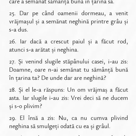
care a semănat sămânță bună în țarina sa.
25
.
Dar pe când oamenii dormeau, a venit
vrăjmașul și a semănat neghină printre grâu și
s-a dus.
26
.
Iar dacă a crescut paiul și a făcut rod,
atunci s-a arătat și neghina.
27
.
Și venind slugile stăpânului casei, i-au zis:
Doamne, oare n-ai semănat tu sămânță bună
în țarina ta? De unde dar are neghină?
28
.
Și el le-a răspuns: Un om vrăjmaș a făcut
asta. Iar slugile i-au zis: Vrei deci să ne ducem
și s-o plivim?
29
.
El însă a zis: Nu, ca nu cumva plivind
neghina să smulgeți odată cu ea și grâul.