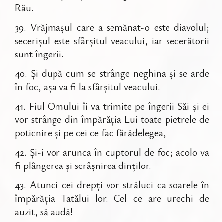
Rău.
39
.
Vrăjmașul care a semănat-o este diavolul;
secerișul este sfârșitul veacului, iar secerătorii
sunt îngerii.
40
.
Și după cum se strânge neghina și se arde
în foc, așa va fi la sfârșitul veacului.
41
.
Fiul Omului îi va trimite pe îngerii Săi și ei
vor strânge din împărăția Lui toate pietrele de
poticnire și pe cei ce fac fărădelegea,
42
.
Și-i vor arunca în cuptorul de foc; acolo va
fi plângerea și scrâșnirea dinților.
43
.
Atunci cei drepți vor străluci ca soarele în
împărăția Tatălui lor. Cel ce are urechi de
auzit, să audă!