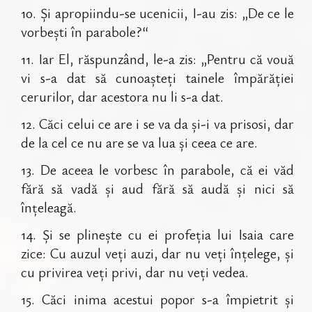
10
.
Și apropiindu-se ucenicii, I-au zis: „De ce le
vorbești în parabole?“
11
.
Iar El, răspunzând, le-a zis: „Pentru că vouă
vi s-a dat să cunoașteți tainele împărăției
cerurilor, dar acestora nu li s-a dat.
12
.
Căci celui ce are i se va da și-i va prisosi, dar
de la cel ce nu are se va lua și ceea ce are.
13
.
De aceea le vorbesc în parabole, că ei văd
fără să vadă și aud fără să audă și nici să
înțeleagă.
14
.
Și se plinește cu ei profeția lui Isaia care
zice: Cu auzul veți auzi, dar nu veți înțelege, și
cu privirea veți privi, dar nu veți vedea.
15
.
Căci inima acestui popor s-a împietrit și