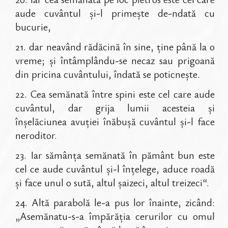
aude cuvântul și-l primește de-ndată cu
bucurie,
21
.
dar neavând rădăcină în sine, ține până la o
vreme; și întâmplându-se necaz sau prigoană
din pricina cuvântului, îndată se poticnește.
22
.
Cea semănată între spini este cel care aude
cuvântul, dar grija lumii acesteia și
înșelăciunea avuției înăbușă cuvântul și-l face
neroditor.
23
.
Iar sămânța semănată în pământ bun este
cel ce aude cuvântul și-l înțelege, aduce roadă
și face unul o sută, altul șaizeci, altul treizeci“.
24
.
Altă parabolă le-a pus lor înainte, zicând:
„Asemănatu-s-a împărăția cerurilor cu omul