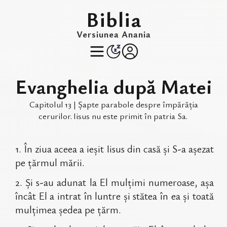
Biblia
Versiunea Anania
Evanghelia după Matei
Capitolul
13
|
Șapte parabole despre împărăția
cerurilor
.
Iisus nu este primit în patria Sa
.
1
.
În ziua aceea a ieșit Iisus din casă și S-a așezat
pe țărmul mării.
2
.
Și s-au adunat la El mulțimi numeroase, așa
încât El a intrat în luntre și stătea în ea și toată
mulțimea ședea pe țărm.