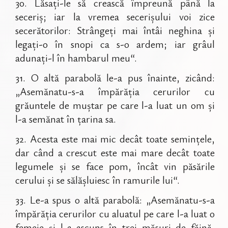
30
.
Lăsați-le să crească împreună până la
seceriș; iar la vremea secerișului voi zice
secerătorilor: Strângeți mai întâi neghina și
legați-o în snopi ca s-o ardem; iar grâul
adunați-l în hambarul meu“.
31
.
O altă parabolă le-a pus înainte, zicând:
„Asemănatu-s-a împărăția cerurilor cu
grăuntele de muștar pe care l-a luat un om și
l-a semănat în țarina sa.
32
.
Acesta este mai mic decât toate semințele,
dar când a crescut este mai mare decât toate
legumele și se face pom, încât vin păsările
cerului și se sălășluiesc în ramurile lui“.
33
.
Le-a spus o altă parabolă: „Asemănatu-s-a
împărăția cerurilor cu aluatul pe care l-a luat o
femeie și l-a ascuns în trei măsuri de făină,