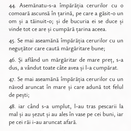
44
.
Asemănatu-s-a împărăția cerurilor cu o
comoară ascunsă în țarină, pe care a găsit-o un
om și a tăinuit-o; și de bucuria ei se duce și
vinde tot ce are și cumpără țarina aceea.
45
.
Se mai aseamănă împărăția cerurilor cu un
neguțător care caută mărgăritare bune;
46
.
Și aflând un mărgăritar de mare preț, s-a
dus, a vândut toate câte avea și l-a cumpărat.
47
.
Se mai aseamănă împărăția cerurilor cu un
năvod aruncat în mare și care adună tot felul
de pești;
48
.
iar când s-a umplut, l-au tras pescarii la
mal și au șezut și au ales în vase pe cei buni, iar
pe cei răi i-au aruncat afară.