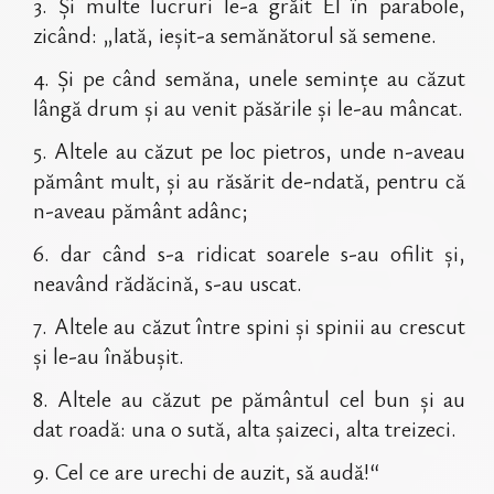
3
.
Și multe lucruri le-a grăit El în parabole,
zicând: „Iată, ieșit-a semănătorul să semene.
4
.
Și pe când semăna, unele semințe au căzut
lângă drum și au venit păsările și le-au mâncat.
5
.
Altele au căzut pe loc pietros, unde n-aveau
pământ mult, și au răsărit de-ndată, pentru că
n-aveau pământ adânc;
6
.
dar când s-a ridicat soarele s-au ofilit și,
neavând rădăcină, s-au uscat.
7
.
Altele au căzut între spini și spinii au crescut
și le-au înăbușit.
8
.
Altele au căzut pe pământul cel bun și au
dat roadă: una o sută, alta șaizeci, alta treizeci.
9
.
Cel ce are urechi de auzit, să audă!“