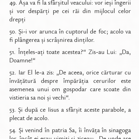
49
.
Așa va fi la sfârșitul veacului: vor ieși îngerii
și vor despărți pe cei răi din mijlocul celor
drepți
50
.
Și-i vor arunca în cuptorul de foc; acolo va
fi plângerea și scrâșnirea dinților.
51
.
Înțeles-ați toate acestea?“ Zis-au Lui: „Da,
Doamne!“
52
.
Iar El le-a zis: „De aceea, orice cărturar cu
învățătură despre împărăția cerurilor este
asemenea unui om gospodar care scoate din
vistieria sa noi și vechi“.
53
.
Și după ce Iisus a sfârșit aceste parabole, a
plecat de acolo.
54
.
Și venind în patria Sa, îi învăța în sinagoga
lor, încât ei erau uimiți și ziceau: „De unde are