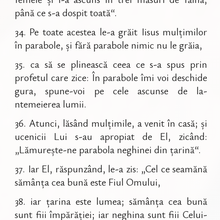
până ce s-a dospit toată“.
34
.
Pe toate acestea le-a grăit Iisus mulțimilor
în parabole, și fără parabole nimic nu le grăia,
35
.
ca să se plinească ceea ce s-a spus prin
profetul care zice: În parabole îmi voi deschide
gura, spune-voi pe cele ascunse de la-
ntemeierea lumii.
36
.
Atunci, lăsând mulțimile, a venit în casă; și
ucenicii Lui s-au apropiat de El, zicând:
„Lămurește-ne parabola neghinei din țarină“.
37
.
Iar El, răspunzând, le-a zis: „Cel ce seamănă
sămânța cea bună este Fiul Omului,
38
.
iar țarina este lumea; sămânța cea bună
sunt fiii împărăției; iar neghina sunt fiii Celui-