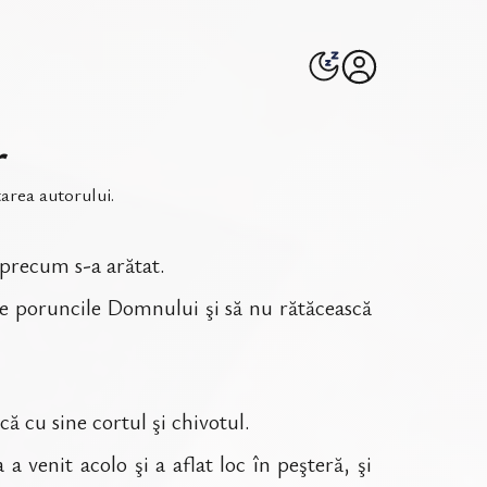
r
area autorului
.
 precum s-a arătat.
ite poruncile Domnului şi să nu rătăcească
ă cu sine cortul şi chivotul.
a venit acolo şi a aflat loc în peşteră, şi