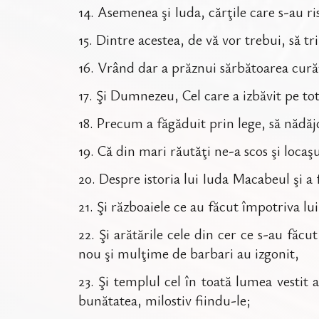
14
.
Asemenea şi Iuda, cărţile care s-au ris
15
.
Dintre acestea, de vă vor trebui, să tr
16
.
Vrând dar a prăznui sărbătoarea curăţi
17
.
Şi Dumnezeu, Cel care a izbăvit pe tot
18
.
Precum a făgăduit prin lege, să nădăj
19
.
Că din mari răutăţi ne-a scos şi locaşu
20
.
Despre istoria lui Iuda Macabeul şi a f
21
.
Şi războaiele ce au făcut împotriva lui
22
.
Şi arătările cele din cer ce s-au făcu
nou şi mulţime de barbari au izgonit,
23
.
Şi templul cel în toată lumea vestit a
bunătatea, milostiv fiindu-le;