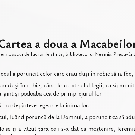
Cartea a doua a Macabeilo
remia ascunde lucrurile sfinte; biblioteca lui Neemia
.
Precuvânt
ocul a poruncit celor care erau duşi în robie să ia foc,
au duşi în robie, când le-a dat sulul legii, ca să nu u
argint şi podoaba cea de primprejurul lor.
să nu depărteze legea de la inima lor.
ocul, luând poruncă de la Domnul, a poruncit ca să aduc
oise şi a văzut ţara ce i s-a dat ca moştenire, Ieremia 