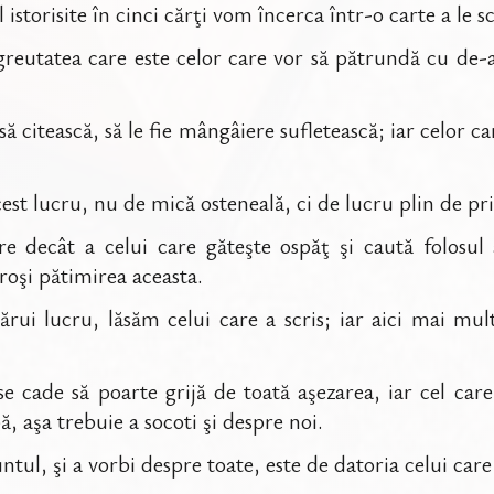
istorisite în cinci cărţi vom încerca într-o carte a le sc
eutatea care este celor care vor să pătrundă cu de-am
ă citească, să le fie mângâiere sufletească; iar celor ca
cest lucru, nu de mică osteneală, ci de lucru plin de 
decât a celui care găteşte ospăţ şi caută folosul a
oşi pătimirea aceasta.
rui lucru, lăsăm celui care a scris; iar aici mai mul
e cade să poarte grijă de toată aşezarea, iar cel car
, aşa trebuie a socoti şi despre noi.
ul, şi a vorbi despre toate, este de datoria celui care s