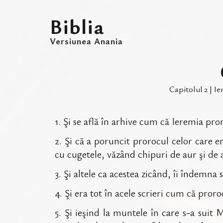
Biblia
Versiunea Anania
Capitolul
2
|
Ie
1
.
Şi se află în arhive cum că Ieremia pror
2
.
Şi că a poruncit prorocul celor care er
cu cugetele, văzând chipuri de aur şi de 
3
.
Şi altele ca acestea zicând, îi îndemna 
4
.
Şi era tot în acele scrieri cum că pror
5
.
Şi ieşind la muntele în care s-a suit M