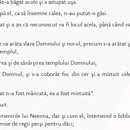
 le-a băgat acolo şi a astupat uşa.
pă el, ca să însemne calea, n-au putut-o găsi.
tat şi a zis că necunoscut va fi locul acela, până cân
e va arăta slava Domnului şi norul, precum s-a arătat ş
templul,
ţirea şi de săvârşirea templului Domnului;
omnul, şi s-a coborât foc din cer şi a mistuit cele 
at n-a fost mâncată, ea a fost mistuită“.
uit.
enirile lui Neemia, dar şi cum el, întemeind o biblio
rimise de regii perşi pentru dări;