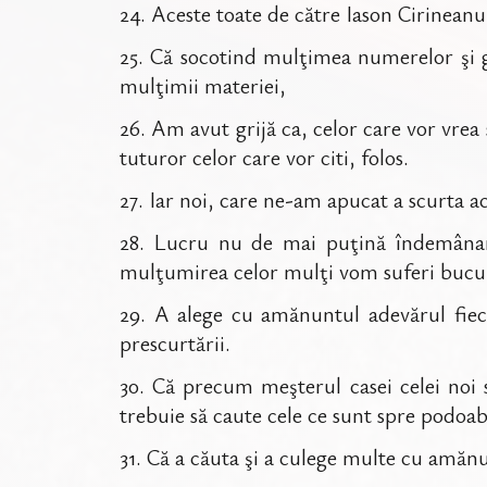
24
.
Aceste toate de către Iason Cirineanul 
25
.
Că socotind mulţimea numerelor şi gr
mulţimii materiei,
26
.
Am avut grijă ca, celor care vor vrea s
tuturor celor care vor citi, folos.
27
.
Iar noi, care ne-am apucat a scurta a
28
.
Lucru nu de mai puţină îndemânare 
mulţumirea celor mulţi vom suferi bucur
29
.
A alege cu amănuntul adevărul fiecă
prescurtării.
30
.
Că precum meşterul casei celei noi s
trebuie să caute cele ce sunt spre podoabă
31
.
Că a căuta şi a culege multe cu amănunt