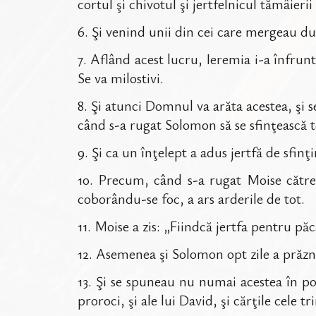
cortul şi chivotul şi jertfelnicul tămâierii
6
.
Şi venind unii din cei care mergeau du
7
.
Aflând acest lucru, Ieremia i-a înfrun
Se va milostivi.
8
.
Şi atunci Domnul va arăta acestea, şi s
când s-a rugat Solomon să se sfinţească 
9
.
Şi ca un înţelept a adus jertfă de sfin
10
.
Precum, când s-a rugat Moise către D
coborându-se foc, a ars arderile de tot.
11
.
Moise a zis: „Fiindcă jertfa pentru păc
12
.
Asemenea şi Solomon opt zile a prăzn
13
.
Şi se spuneau nu numai acestea în pom
proroci, şi ale lui David, şi cărţile cele t