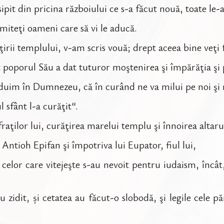
ipit din pricina războiului ce s-a făcut nouă, toate le-a
imiteţi oameni care să vi le aducă.
rii templului, v-am scris vouă; drept aceea bine veţi fa
 poporul Său a dat tuturor moştenirea şi împărăţia şi p
duim în Dumnezeu, că în curând ne va milui pe noi şi ne
l sfânt l-a curăţit“.
raţilor lui, curăţirea marelui templu şi înnoirea altaru
 Antioh Epifan şi împotriva lui Eupator, fiul lui,
t celor care vitejeşte s-au nevoit pentru iudaism, încât,
u zidit, și cetatea au făcut-o slobodă, şi legile cele 