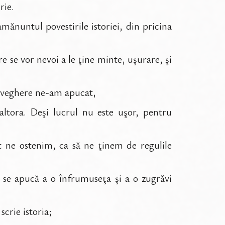
rie.
ănuntul povestirile istoriei, din pricina
re se vor nevoi a le ţine minte, uşurare, şi
priveghere ne-am apucat,
ltora. Deşi lucrul nu este uşor, pentru
t ne ostenim, ca să ne ţinem de regulile
e se apucă a o înfrumuseţa şi a o zugrăvi
crie istoria;