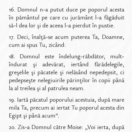
16
.
Domnul n-a putut duce pe poporul acesta
în pământul pe care cu jurământ l-a făgăduit
să-l dea lor şi de aceea l-a pierdut în pustie.
17
.
Deci, înalţă-se acum puterea Ta, Doamne,
cum ai spus Tu, zicând:
18
.
Domnul este îndelung-răbdător, mult-
îndurat şi adevărat, iertând fărădelegile,
greşelile şi păcatele şi nelăsând nepedepsit, ci
pedepseşte nelegiuirile părinţilor în copii până
la al treilea şi al patrulea neam.
19
.
Iartă păcatul poporului acestuia, după mare
mila Ta, precum ai iertat Tu poporul acesta din
Egipt şi până acum“.
20
.
Zis-a Domnul către Moise: „Voi ierta, după