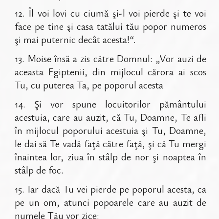
12
.
Îl voi lovi cu ciumă şi-l voi pierde şi te voi
face pe tine şi casa tatălui tău popor numeros
şi mai puternic decât acesta!“.
13
.
Moise însă a zis către Domnul: „Vor auzi de
aceasta Egiptenii, din mijlocul cărora ai scos
Tu, cu puterea Ta, pe poporul acesta
14
.
Şi vor spune locuitorilor pământului
acestuia, care au auzit, că Tu, Doamne, Te afli
în mijlocul poporului acestuia şi Tu, Doamne,
le dai să Te vadă faţă către faţă, şi că Tu mergi
înaintea lor, ziua în stâlp de nor şi noaptea în
stâlp de foc.
15
.
Iar dacă Tu vei pierde pe poporul acesta, ca
pe un om, atunci popoarele care au auzit de
numele Tău vor zice: