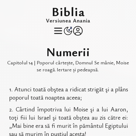
Biblia
Versiunea Anania
Numerii
Capitolul
14
|
Poporul cârtește, Domnul Se mânie, Moise
se roagă
.
Iertare și pedeapsă
.
1
.
Atunci toată obştea a ridicat strigăt şi a plâns
poporul toată noaptea aceea;
2
.
Cârtind împotriva lui Moise şi a lui Aaron,
toţi fiii lui Israel şi toată obştea au zis către ei:
„Mai bine era să fi murit în pământul Egiptului
sau să murim în pustiul acesta!