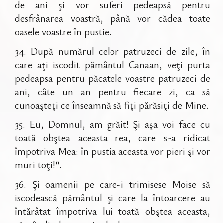
de ani şi vor suferi pedeapsă pentru
desfrânarea voastră, până vor cădea toate
oasele voastre în pustie.
34
.
După numărul celor patruzeci de zile, în
care aţi iscodit pământul Canaan, veţi purta
pedeapsa pentru păcatele voastre patruzeci de
ani, câte un an pentru fiecare zi, ca să
cunoaşteţi ce înseamnă să fiţi părăsiţi de Mine.
35
.
Eu, Domnul, am grăit! Şi aşa voi face cu
toată obştea aceasta rea, care s-a ridicat
împotriva Mea: în pustia aceasta vor pieri şi vor
muri toţi!“.
36
.
Şi oamenii pe care-i trimisese Moise să
iscodească pământul şi care la întoarcere au
întărâtat împotriva lui toată obştea aceasta,