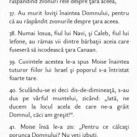
răspândind zvonuri rele despre ţara aceea,
37
.
Au murit loviţi înaintea Domnului, pentru
că au răspândit zvonurile despre ţara aceea.
38
.
Numai Iosua, fiul lui Navi, şi Caleb, fiul lui
Iefone, au rămas vii dintre bărbaţii aceia care
fuseseră să iscodească ţara Canaan.
39
.
Cuvintele acestea le-a spus Moise înaintea
tuturor fiilor lui Israel şi poporul s-a întristat
foarte tare.
40
.
Sculându-se ei deci dis-de-dimineaţă, s-au
dus pe vârful muntelui, zicând: „Iată, ne
ducem la locul acela de care ne-a grăit
Domnul, căci am greşit!“.
41
.
Moise însă le-a zis: „Pentru ce călcaţi
porunca Domnului? Nu veţi izbuti.