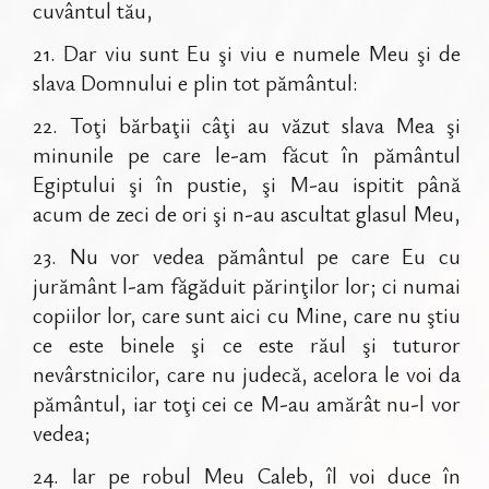
cuvântul tău,
21
.
Dar viu sunt Eu şi viu e numele Meu şi de
slava Domnului e plin tot pământul:
22
.
Toţi bărbaţii câţi au văzut slava Mea şi
minunile pe care le-am făcut în pământul
Egiptului şi în pustie, şi M-au ispitit până
acum de zeci de ori şi n-au ascultat glasul Meu,
23
.
Nu vor vedea pământul pe care Eu cu
jurământ l-am făgăduit părinţilor lor; ci numai
copiilor lor, care sunt aici cu Mine, care nu ştiu
ce este binele şi ce este răul şi tuturor
nevârstnicilor, care nu judecă, acelora le voi da
pământul, iar toţi cei ce M-au amărât nu-l vor
vedea;
24
.
Iar pe robul Meu Caleb, îl voi duce în