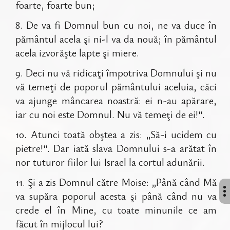
foarte, foarte bun;
8
.
De va fi Domnul bun cu noi, ne va duce în
pământul acela şi ni-l va da nouă; în pământul
acela izvorăşte lapte şi miere.
9
.
Deci nu vă ridicaţi împotriva Domnului şi nu
vă temeţi de poporul pământului aceluia, căci
va ajunge mâncarea noastră: ei n-au apărare,
iar cu noi este Domnul. Nu vă temeţi de ei!“.
10
.
Atunci toată obştea a zis: „Să-i ucidem cu
pietre!“. Dar iată slava Domnului s-a arătat în
nor tuturor fiilor lui Israel la cortul adunării.
11
.
Şi a zis Domnul către Moise: „Până când Mă
va supăra poporul acesta şi până când nu va
crede el în Mine, cu toate minunile ce am
făcut în mijlocul lui?