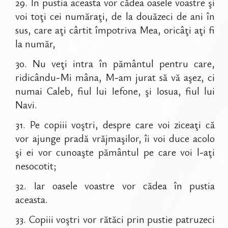
29
.
În pustia aceasta vor cădea oasele voastre şi
voi toţi cei număraţi, de la douăzeci de ani în
sus, care aţi cârtit împotriva Mea, oricâţi aţi fi
la număr,
30
.
Nu veţi intra în pământul pentru care,
ridicându-Mi mâna, M-am jurat să vă aşez, ci
numai Caleb, fiul lui Iefone, şi Iosua, fiul lui
Navi.
31
.
Pe copiii voştri, despre care voi ziceaţi că
vor ajunge pradă vrăjmaşilor, îi voi duce acolo
şi ei vor cunoaşte pământul pe care voi l-aţi
nesocotit;
32
.
Iar oasele voastre vor cădea în pustia
aceasta.
33
.
Copiii voştri vor rătăci prin pustie patruzeci