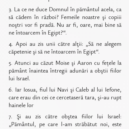
3
.
La ce ne duce Domnul în pământul acela, ca
să cădem în război? Femeile noastre şi copiii
noştri vor fi pradă. Nu ar fi, oare, mai bine să
ne întoarcem în Egipt?“.
4
.
Apoi au zis unii către alţii: „Să ne alegem
căpetenie şi să ne întoarcem în Egipt“.
5
.
Atunci au căzut Moise şi Aaron cu fețele la
pământ înaintea întregii adunări a obştii fiilor
lui Israel.
6
.
Iar Iosua, fiul lui Navi şi Caleb al lui Iefone,
care erau din cei ce cercetaseră tara, şi-au rupt
hainele lor
7
.
Şi au zis către obştea fiilor lui Israel:
„Pământul, pe care l-am străbătut noi, este