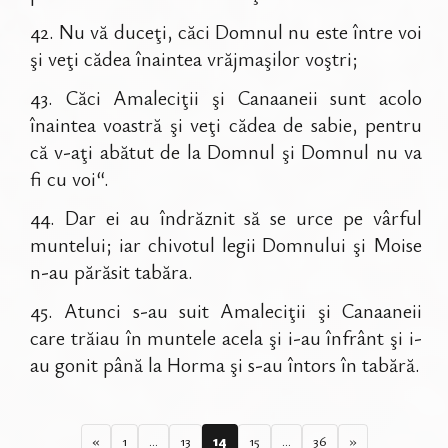
42
.
Nu vă duceţi, căci Domnul nu este între voi
şi veţi cădea înaintea vrăjmaşilor voştri;
43
.
Căci Amaleciţii şi Canaaneii sunt acolo
înaintea voastră şi veţi cădea de sabie, pentru
că v-aţi abătut de la Domnul şi Domnul nu va
fi cu voi“.
44
.
Dar ei au îndrăznit să se urce pe vârful
muntelui; iar chivotul legii Domnului şi Moise
n-au părăsit tabăra.
45
.
Atunci s-au suit Amaleciţii şi Canaaneii
care trăiau în muntele acela şi i-au înfrânt şi i-
au gonit până la Horma şi s-au întors în tabără.
«
1
...
13
14
15
...
36
»