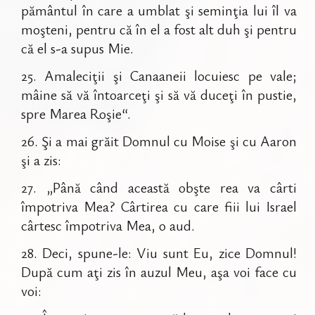
pământul în care a umblat şi seminţia lui îl va
moşteni, pentru că în el a fost alt duh şi pentru
că el s-a supus Mie.
25
.
Amaleciţii şi Canaaneii locuiesc pe vale;
mâine să vă întoarceţi şi să vă duceţi în pustie,
spre Marea Roşie“.
26
.
Şi a mai grăit Domnul cu Moise şi cu Aaron
şi a zis:
27
.
„Până când această obşte rea va cârti
împotriva Mea? Cârtirea cu care fiii lui Israel
cârtesc împotriva Mea, o aud.
28
.
Deci, spune-le: Viu sunt Eu, zice Domnul!
După cum aţi zis în auzul Meu, aşa voi face cu
voi: